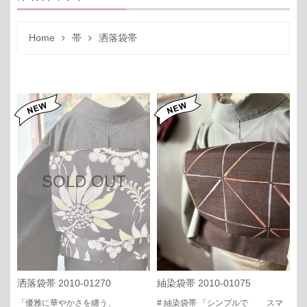
Home
帯
洒落袋帯
SOLD OUT
洒落袋帯 2010-01270
紬染袋帯 2010-01075
「優雅に華やかさを纏う、
# 紬染袋帯 「シンプルで スマ