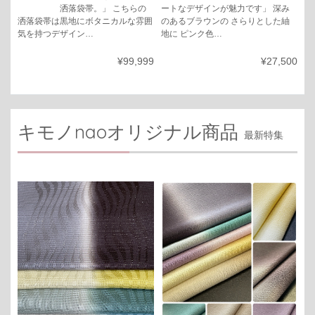
洒落袋帯。」 こちらの
ートなデザインが魅力です」 深み
洒落袋帯は黒地にボタニカルな雰囲
のあるブラウンの さらりとした紬
気を持つデザイン…
地に ピンク色…
¥99,999
¥27,500
キモノnaoオリジナル商品
最新特集